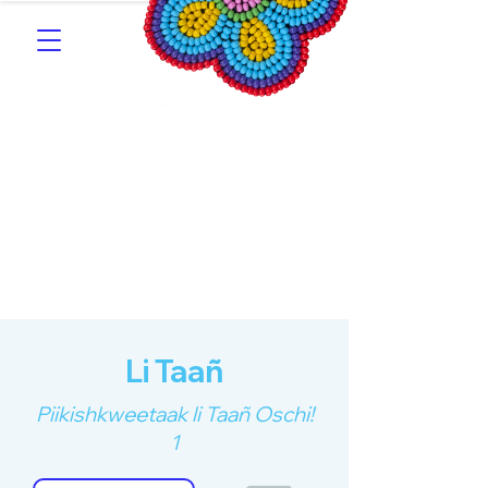
Southern Michif for
Learners
Kitotitotaak aañ Michif
Li Taañ
Piikishkweetaak li Taañ Oschi!
1