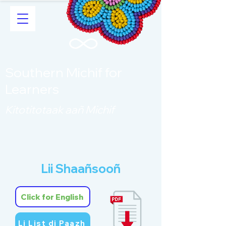
Southern Michif for
Learners
Kitotitotaak aañ Michif
Lii Shaañsooñ
Click for English
Li List di Paazh