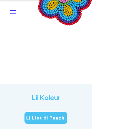
Southern Michif for
Learners
Kitotitotaak aañ Michif
Lii Koleur
Li List di Paazh