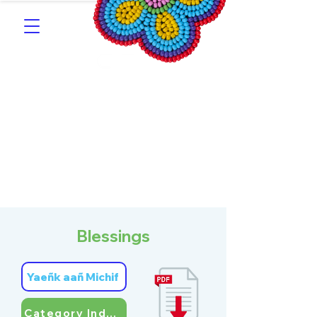
Southern Michif for
Learners
Kitotitotaak aañ Michif
Blessings
Yaeñk aañ Michif
Category Index